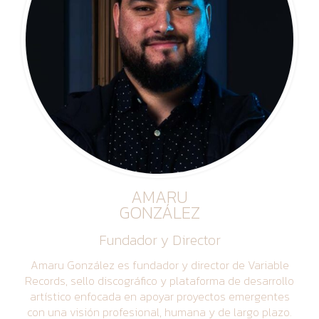
AMARU
GONZÁLEZ
Fundador y Director
Amaru González es fundador y director de Variable
Records, sello discográfico y plataforma de desarrollo
artístico enfocada en apoyar proyectos emergentes
con una visión profesional, humana y de largo plazo.