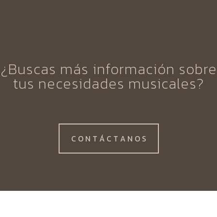
¿Buscas más información sobre
tus necesidades musicales?
C O N T Á C T A N O S