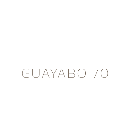
GUAYABO 70
Banda chilena de rock punk alternativo que mezcla
influencias del jangle pop y el post punk